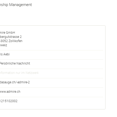
onship Management
mire GmbH
bergutstrasse 2
-
3052
Zollikofen
hweiz
is Aebi
Persönliche Nachricht
nformation nur im Netzwerk
dasauge.ch/-admire-2
www.admire.ch
1215102002