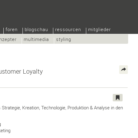
foren
blogschau
ressourcen
mitglieder
nzepter
multimedia
styling
Customer Loyalty
 Strategie, Kreation, Technologie, Produktion & Analyse in den
g
eting