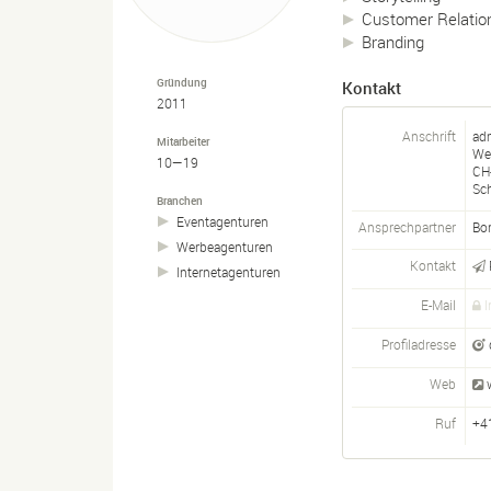
Customer Relati
Branding
Gründung
Kontakt
2011
Anschrift
ad
Mitarbeiter
We
10—19
CH
Sc
Branchen
Eventagenturen
Ansprechpartner
Bor
Werbeagenturen
Kontakt
Internetagenturen
E-Mail
I
Profiladresse
Web
Ruf
+4