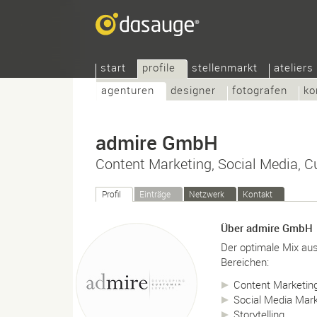
start
profile
stellenmarkt
ateliers
agenturen
designer
fotografen
ko
admire GmbH
Content Marketing, Social Media, 
Profil
Einträge
Netzwerk
Kontakt
Über admire GmbH
Der optimale Mix aus
Bereichen:
Content Marketin
Social Media Mark
Storytelling