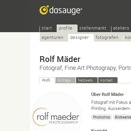
start
profile
stellenmarkt
ateliers
agenturen
designer
fotografen
ko
Rolf Mäder
Fotograf, Fine Art Photograpy, Portr
Profil
Einträge
Netzwerk
Kontakt
Über Rolf Mäder
Fotograf mit Fokus a
Printing. Ausserdem 
Photoshop
Bildbearb
Kontakt