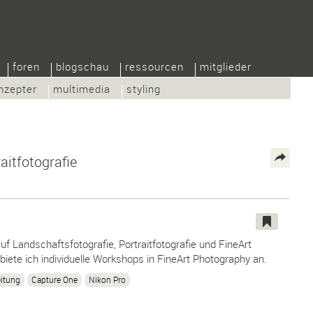
foren
blogschau
ressourcen
mitglieder
nzepter
multimedia
styling
aitfotografie
uf Landschaftsfotografie, Portraitfotografie und FineArt
biete ich individuelle Workshops in FineArt Photography an.
eitung
Capture One
Nikon Pro