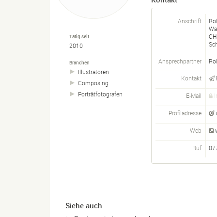
Anschrift
Ro
Wa
CH
Tätig seit
Sc
2010
Ansprechpartner
Rol
Branchen
Illustratoren
Kontakt
Composing
Porträtfotografen
E-Mail
I
Profiladresse
Web
Ruf
07
Siehe auch