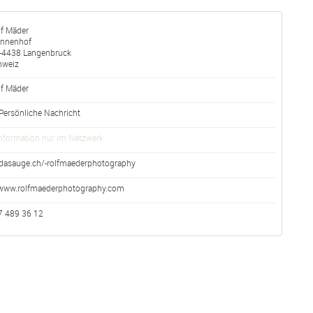
lf Mäder
nnenhof
-
4438
Langenbruck
hweiz
f
Mäder
Persönliche Nachricht
nformation nur im Netzwerk
dasauge.ch/-rolfmaederphotography
www.rolfmaederphotography.com
7 489 36 12