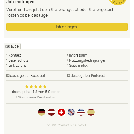
Job eintragen
Veröffentliche jetzt dein Stellenangebot oder Stellengesuch
kostenlos bei dasauge!
Job eintragen…
dasauge
Kontakt
Impressum
Datenschutz
Nutzungsbedingungen
Link zu uns
Seitenindex
dasauge bei Facebook
dasauge bei Pinterest
Designer,
dasauge
Anonym
dasauge
hat
4.8
von
5
Sternen
Fotografen,
37
Bewertungen auf ProvenExpert.com
Agenturen,
Portfolios
und Jobs.
©1997—2026 DAS AUGE