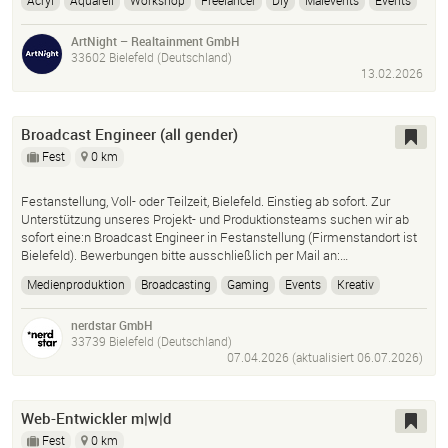
Acryl
Aquarell
Workshop
Freelancer
Diy
Malevents
Events
Host
ArtNight – Realtainment GmbH
33602 Bielefeld (Deutschland)
13.02.2026
Broadcast Engineer (all gender)
Fest
0 km
Festanstellung, Voll- oder Teilzeit, Bielefeld. Einstieg ab sofort. Zur
Unterstützung unseres Projekt- und Produktionsteams suchen wir ab
sofort eine:n Broadcast Engineer in Festanstellung (Firmenstandort ist
Bielefeld). Bewerbungen bitte ausschließlich per Mail an:…
Medienproduktion
Broadcasting
Gaming
Events
Kreativ
Technik
Regie
Kamera
Ton
Informatik
Messe
Livestream
nerdstar GmbH
33739 Bielefeld (Deutschland)
07.04.2026 (aktualisiert
06.07.2026
)
Web-Entwickler m|w|d
Fest
0 km