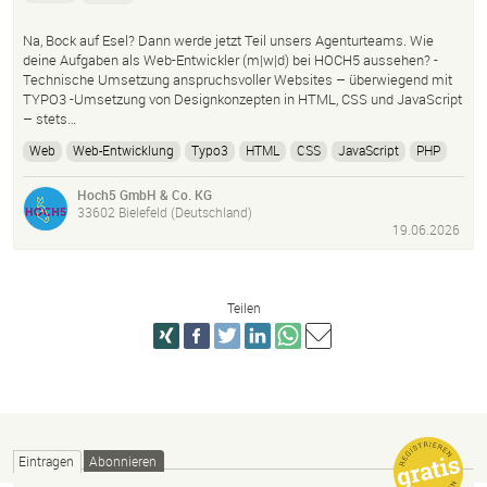
Na, Bock auf Esel? Dann werde jetzt Teil unsers Agenturteams. Wie
deine Aufgaben als Web-Entwickler (m|w|d) bei HOCH5 aussehen? -
Technische Umsetzung anspruchsvoller Websites – überwiegend mit
TYPO3 -Umsetzung von Designkonzepten in HTML, CSS und JavaScript
– stets…
Web
Web-Entwicklung
Typo3
HTML
CSS
JavaScript
PHP
Website
Webseite
Programmierung
Usability
UX
Schnittstelle
Hoch5 GmbH & Co. KG
Werbeagentur
33602 Bielefeld (Deutschland)
19.06.2026
Teilen
Eintragen
Abonnieren