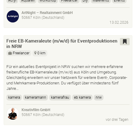
Acryl
Aquarell
Workshop
Freelancer
Diy
Malevents
Events
Host
ArtNight – Realtainment GmbH
50667 Köln (Deutschland)
13.02.2026
Freie EB-Kameraleute (m/w/d) für Eventproduktionen
in NRW
Freelancer
0 km
Für ein aktuelles Eventprojekt in NRW suchen wir mehrere erfahrene
freiberufliche EB-Kameraleute (m/w/d) aus Köln und Umgebung.
Gleichzeitig erweitern wir unser Netzwerk für weitere Event-, Corporate-
und Mehrkamera-Produktionen. Du verfügst über mindestens fünf
Jahre…
kamera
kameramann
kamerafrau
eb kamera
nrw
Kreativfilm GmbH
50667 Köln (Deutschland)
vor drei Tagen