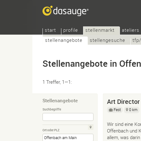
start
profile
stellenmarkt
ateliers
stellenangebote
stellengesuche
tfp
Stellenangebote in Off
1 Treffer, 1—1:
Stellenangebote
Art Directo
Fest
0 km
Suchbegriffe
Wir sind eine K
Offenbach und K
Ort oder PLZ
allem, was darin