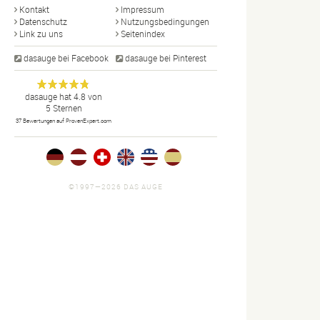
Kontakt
Impressum
Datenschutz
Nutzungsbedingungen
Link zu uns
Seitenindex
dasauge bei Facebook
dasauge bei Pinterest
Designer,
dasauge
Anonym
dasauge
hat
4.8
von
5
Sternen
Fotografen,
37
Bewertungen auf ProvenExpert.com
Agenturen,
Portfolios
und Jobs.
©1997—2026 DAS AUGE