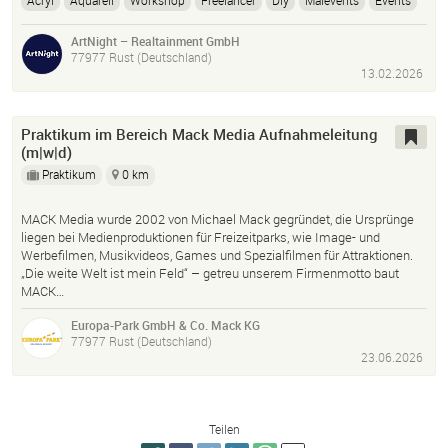
Acryl
Aquarell
Workshop
Freelancer
Diy
Malevents
Events
Host
ArtNight – Realtainment GmbH
77977 Rust (Deutschland)
13.02.2026
Praktikum im Bereich Mack Media Aufnahmeleitung
(m|w|d)
Praktikum
0 km
MACK Media wurde 2002 von Michael Mack gegründet, die Ursprünge
liegen bei Medienproduktionen für Freizeitparks, wie Image- und
Werbefilmen, Musikvideos, Games und Spezialfilmen für Attraktionen.
„Die weite Welt ist mein Feld“ – getreu unserem Firmenmotto baut
MACK…
Europa-Park GmbH & Co. Mack KG
77977 Rust (Deutschland)
23.06.2026
Teilen