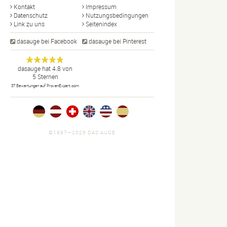
Kontakt
Impressum
Datenschutz
Nutzungsbedingungen
Link zu uns
Seitenindex
dasauge bei Facebook
dasauge bei Pinterest
Designer,
dasauge
Anonym
dasauge
hat
4.8
von
5
Sternen
Fotografen,
37
Bewertungen auf ProvenExpert.com
Agenturen,
Portfolios
und Jobs.
©1997—2026 DAS AUGE