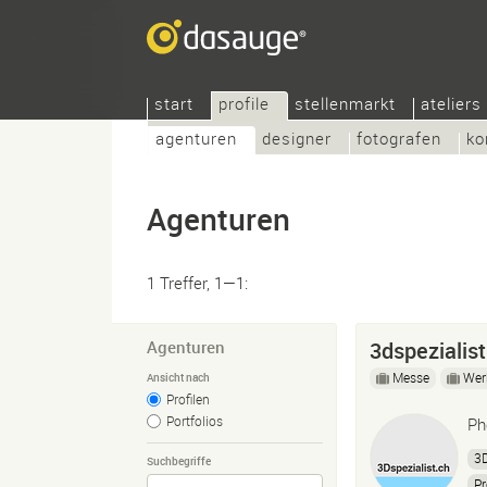
start
profile
stellenmarkt
ateliers
agenturen
designer
fotografen
ko
Agenturen
1 Treffer, 1—1:
Agenturen
3dspezialist
Messe
Wer
Ansicht nach
Profilen
Portfolios
Ph
3D
Suchbegriffe
Pr