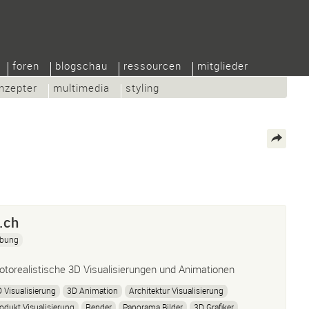
foren
blogschau
ressourcen
mitglieder
nzepter
multimedia
styling
.ch
bung
otorealistische 3D Visualisierungen und Animationen
 Visualisierung
3D Animation
Architektur Visualisierung
odukt Visualisierung
Render
Panorama Bilder
3D Grafiker