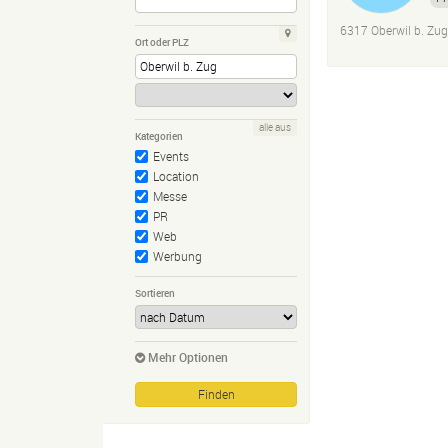
3D
6317 Oberwil b. Zug
Ort oder PLZ
alle aus
Kategorien
Events
Location
Messe
PR
Web
Werbung
Sortieren
Mehr Optionen