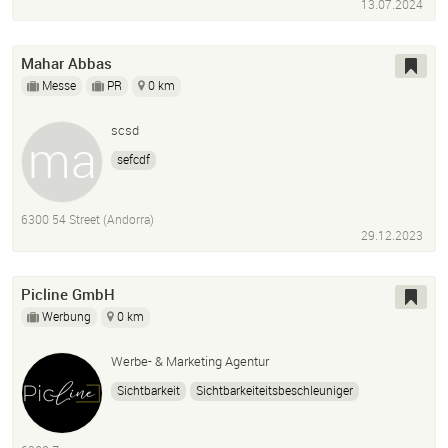
13.07.2024
Mahar Abbas
Messe
PR
0 km
scsd
sefcdf
6300 54 Street (Andorra)
29.12.2023
Picline GmbH
Werbung
0 km
Werbe- & Marketing Agentur
Sichtbarkeit
Sichtbarkeiteitsbeschleuniger
Social Media
Fotografie
Video
Text
Strategie Entwicklung
360° Touren
Webseiten