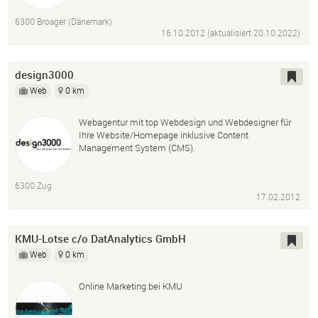
6300 Broager (Dänemark)
16.10.2012 (aktualisiert
20.10.2022
)
design3000
Web
0 km
Webagentur mit top Webdesign und Webdesigner für
Ihre Website/Homepage inklusive Content
Management System (CMS).
6300 Zug
17.02.2012
KMU-Lotse c/o DatAnalytics GmbH
Web
0 km
Online Marketing bei KMU