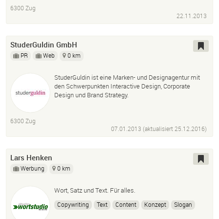
6300 Zug
22.11.2013
StuderGuldin GmbH
PR
Web
0 km
StuderGuldin ist eine Marken- und Designagentur mit
den Schwerpunkten Interactive Design, Corporate
Design und Brand Strategy.
6300 Zug
07.01.2013 (aktualisiert
25.12.2016
)
Lars Henken
Werbung
0 km
Wort, Satz und Text. Für alles.
Copywriting
Text
Content
Konzept
Slogan
Web
SEO
Print
Advertorial