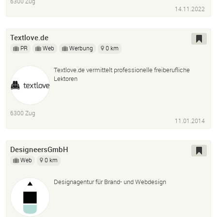
6300 Zug
14.11.2022
Textlove.de
PR
Web
Werbung
0 km
Textlove.de vermittelt professionelle freiberufliche
Lektoren
6300 Zug
11.01.2014
DesigneersGmbH
Web
0 km
Designagentur für Brand- und Webdesign