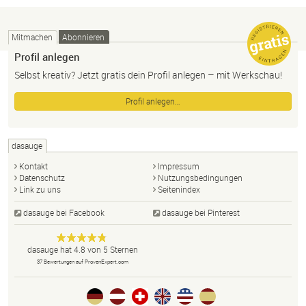
Mitmachen
Abonnieren
Profil anlegen
Selbst kreativ? Jetzt gratis dein Profil anlegen – mit Werkschau!
Profil anlegen…
dasauge
Kontakt
Impressum
Datenschutz
Nutzungsbedingungen
Link zu uns
Seitenindex
dasauge bei Facebook
dasauge bei Pinterest
Designer,
dasauge
Anonym
dasauge
hat
4.8
von
5
Sternen
Fotografen,
37
Bewertungen auf ProvenExpert.com
Agenturen,
Portfolios