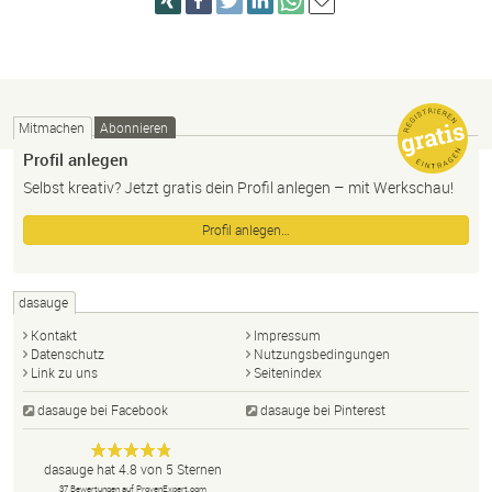
Mitmachen
Abonnieren
Profil anlegen
Selbst kreativ? Jetzt gratis dein Profil anlegen – mit Werkschau!
Profil anlegen…
dasauge
Kontakt
Impressum
Datenschutz
Nutzungsbedingungen
Link zu uns
Seitenindex
dasauge bei Facebook
dasauge bei Pinterest
Designer,
dasauge
Anonym
dasauge
hat
4.8
von
5
Sternen
Fotografen,
37
Bewertungen auf ProvenExpert.com