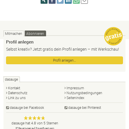
Mitmachen
Abonnieren
Profil anlegen
Selbst kreativ? Jetzt gratis dein Profil anlegen – mit Werkschau!
Profil anlegen…
dasauge
Kontakt
Impressum
Datenschutz
Nutzungsbedingungen
Link zu uns
Seitenindex
dasauge bei Facebook
dasauge bei Pinterest
Designer,
dasauge
Anonym
dasauge
hat
4.8
von
5
Sternen
Fotografen,
37
Bewertungen auf ProvenExpert.com