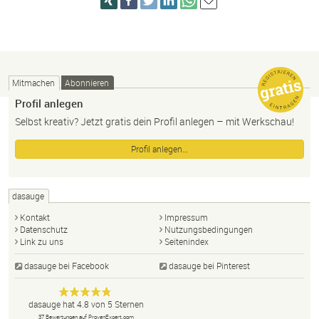
Mitmachen
Abonnieren
Profil anlegen
Selbst kreativ? Jetzt gratis dein Profil anlegen – mit Werkschau!
Profil anlegen…
dasauge
Kontakt
Impressum
Datenschutz
Nutzungsbedingungen
Link zu uns
Seitenindex
dasauge bei Facebook
dasauge bei Pinterest
Designer,
dasauge
Anonym
dasauge
hat
4.8
von
5
Sternen
Fotografen,
37
Bewertungen auf ProvenExpert.com