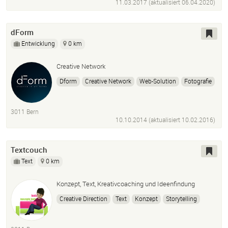
11.03.2017 (aktualisiert
06.04.2020
)
dForm
Entwicklung
0 km
Creative Network
Dform
Creative Network
Web-Solution
Fotografie
Design
Video
3011 Bern
10.10.2014 (aktualisiert
10.02.2016
)
Textcouch
Text
0 km
Konzept, Text, Kreativcoaching und Ideenfindung
Creative Direction
Text
Konzept
Storytelling
Claim
Content
Namen
Kampagnen