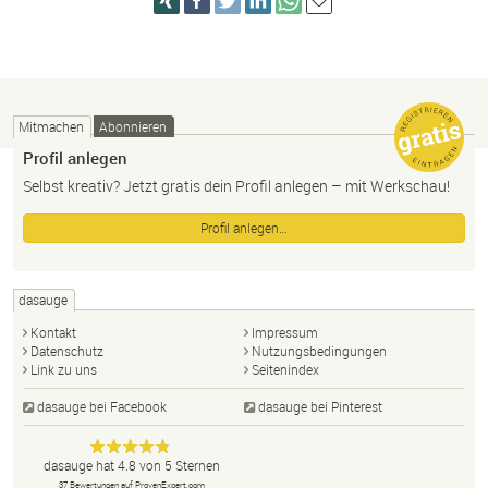
Mitmachen
Abonnieren
Profil anlegen
Selbst kreativ? Jetzt gratis dein Profil anlegen – mit Werkschau!
Profil anlegen…
dasauge
Kontakt
Impressum
Datenschutz
Nutzungsbedingungen
Link zu uns
Seitenindex
dasauge bei Facebook
dasauge bei Pinterest
Designer,
dasauge
Anonym
dasauge
hat
4.8
von
5
Sternen
Fotografen,
37
Bewertungen auf ProvenExpert.com