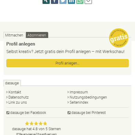
Mitmachen
Abonnieren
Profil anlegen
Selbst kreativ? Jetzt gratis dein Profil anlegen – mit Werkschau!
Profil anlegen…
dasauge
Kontakt
Impressum
Datenschutz
Nutzungsbedingungen
Link zu uns
Seitenindex
dasauge bei Facebook
dasauge bei Pinterest
Designer,
dasauge
Anonym
dasauge
hat
4.8
von
5
Sternen
Fotografen,
37
Bewertungen auf ProvenExpert.com