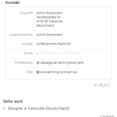
Kontakt
Anschrift
Achim Grossmann
Neufeldstraße 54
D-
76187
Karlsruhe
Deutschland
Ansprechpartner
Achim
Grossmann
Kontakt
Persönliche Nachricht
E-Mail
Information nur im Netzwerk
Profiladresse
dasauge.de/-achim-grossmann
Web
www.achim-grossmann.eu
31.08.2012
Siehe auch
Designer in Karlsruhe (Deutschland)
zurück