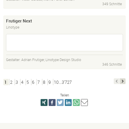
349 Schnitte
Frutiger Next
Linotype
Gestalter:
Adrian Frutiger
,
Linotype Design Studio
346 Schnitte
1
2
3
4
5
6
7
8
9
10…3’727
Teilen