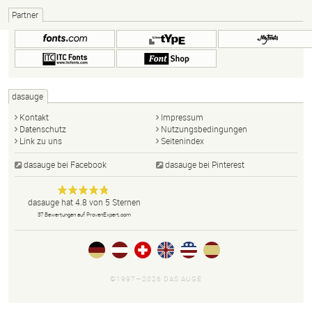
Partner
dasauge
Kontakt
Impressum
Datenschutz
Nutzungsbedingungen
Link zu uns
Seitenindex
dasauge bei Facebook
dasauge bei Pinterest
Designer,
dasauge
Anonym
dasauge
hat
4.8
von
5
Sternen
Fotografen,
37
Bewertungen auf ProvenExpert.com
Agenturen,
Portfolios
und Jobs.
©1997—2026 DAS AUGE