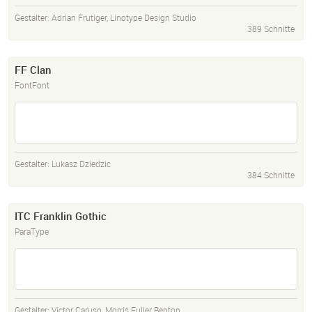
Gestalter:
Adrian Frutiger
,
Linotype Design Studio
389 Schnitte
FF Clan
FontFont
Gestalter:
Lukasz Dziedzic
384 Schnitte
ITC Franklin Gothic
ParaType
Gestalter:
Victor Caruso
,
Morris Fuller Benton