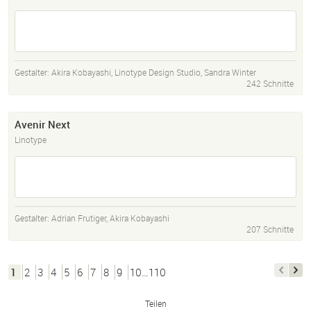
Gestalter:
Akira Kobayashi
,
Linotype Design Studio
,
Sandra Winter
242 Schnitte
Avenir Next
Linotype
Gestalter:
Adrian Frutiger
,
Akira Kobayashi
207 Schnitte
1
2
3
4
5
6
7
8
9
10…110
Teilen