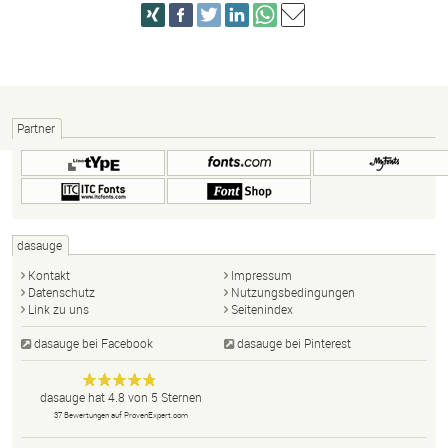
Partner
dasauge
Kontakt
Impressum
Datenschutz
Nutzungsbedingungen
Link zu uns
Seitenindex
dasauge bei Facebook
dasauge bei Pinterest
Designer,
dasauge
Anonym
dasauge
hat
4.8
von
5
Sternen
Fotografen,
37
Bewertungen auf ProvenExpert.com
Agenturen,