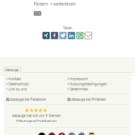
fördern.
weiterlesen
3
Teilen
dasauge
Kontakt
Impressum
Datenschutz
Nutzungsbedingungen
Link zu uns
Seitenindex
dasauge bei Facebook
dasauge bei Pinterest
Designer,
dasauge
Anonym
dasauge
hat
4.8
von
5
Sternen
Fotografen,
37
Bewertungen auf ProvenExpert.com
Agenturen,
Portfolios