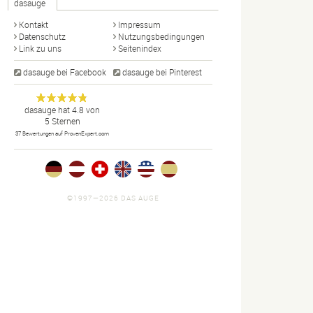
dasauge
Kontakt
Impressum
Datenschutz
Nutzungsbedingungen
Link zu uns
Seitenindex
dasauge bei Facebook
dasauge bei Pinterest
Designer,
dasauge
Anonym
dasauge
hat
4.8
von
5
Sternen
Fotografen,
37
Bewertungen auf ProvenExpert.com
Agenturen,
Portfolios
und Jobs.
©1997—2026 DAS AUGE