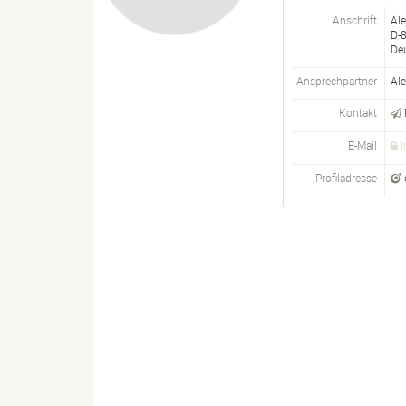
Anschrift
Al
D-
De
Ansprechpartner
Al
Kontakt
E-Mail
I
Profiladresse