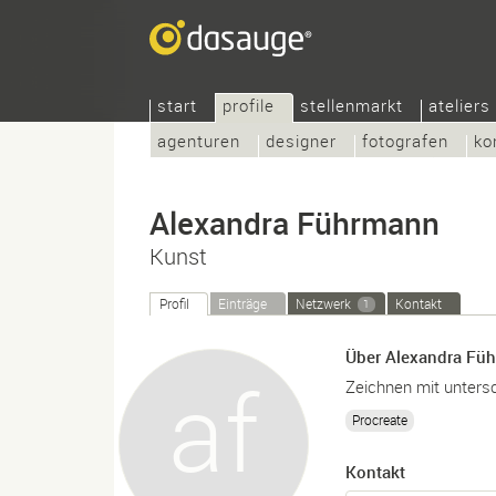
start
profile
stellenmarkt
ateliers
agenturen
designer
fotografen
ko
Alexandra Führmann
Kunst
Profil
Einträge
Netzwerk
Kontakt
1
Über Alexandra Fü
Zeichnen mit unters
Procreate
Kontakt