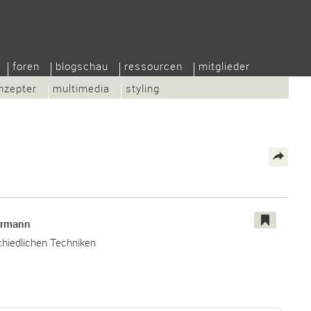
foren
blogschau
ressourcen
mitglieder
nzepter
multimedia
styling
hrmann
chiedlichen Techniken