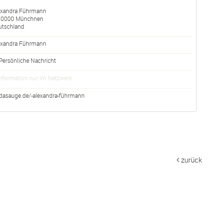
exandra Führmann
80000
Münchnen
utschland
exandra
Führmann
Persönliche Nachricht
nformation nur im Netzwerk
dasauge.de/-alexandra-führmann
zurück