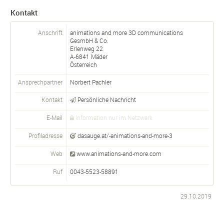
Kontakt
Anschrift
animations and more 3D communications
GesmbH & Co.
Erlenweg 22
A-
6841
Mäder
Österreich
Ansprechpartner
Norbert Pachler
Kontakt
Persönliche Nachricht
E-Mail
Information nur im Netzwerk
Profiladresse
dasauge.at/-animations-and-more-3
Web
www.animations-and-more.com
Ruf
0043-5523-58891
29.10.2019