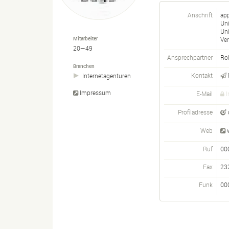
Anschrift
ap
Uni
Uni
Mitarbeiter
Ver
20—49
Ansprechpartner
Ro
Branchen
Kontakt
Internetagenturen
Impressum
E-Mail
I
Profiladresse
Web
Ruf
00
Fax
23
Funk
00