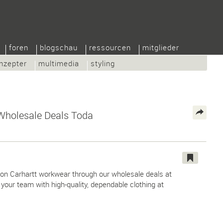
foren
blogschau
ressourcen
mitglieder
nzepter
multimedia
styling
Wholesale Deals Toda
 on Carhartt workwear through our wholesale deals at
your team with high-quality, dependable clothing at