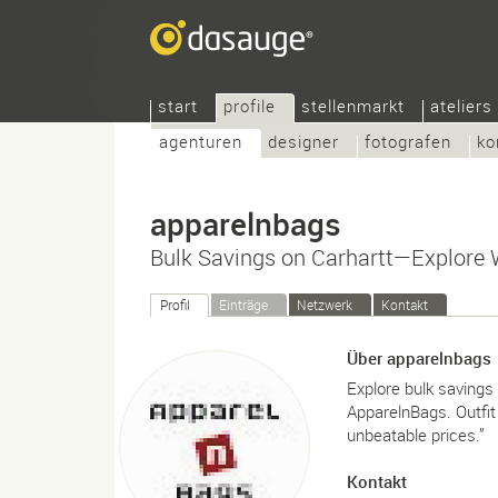
start
profile
stellenmarkt
ateliers
agenturen
designer
fotografen
ko
apparelnbags
Bulk Savings on Carhartt—Explore 
Profil
Einträge
Netzwerk
Kontakt
Über apparelnbags
Explore bulk savings
ApparelnBags. Outfit 
unbeatable prices.”
Kontakt