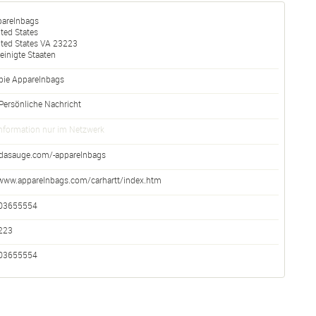
parelnbags
ted States
ted States
VA
23223
einigte Staaten
bie Apparelnbags
Persönliche Nachricht
nformation nur im Netzwerk
dasauge.com/-apparelnbags
www.apparelnbags.com/carhartt/index.htm
03655554
223
03655554