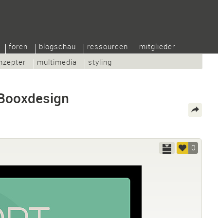
foren
blogschau
ressourcen
mitglieder
nzepter
multimedia
styling
 Booxdesign
0