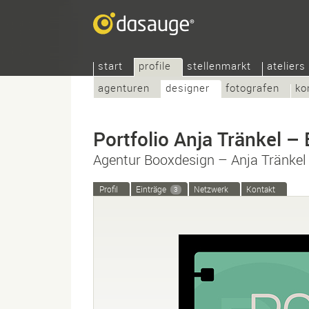
start
profile
stellenmarkt
ateliers
agenturen
designer
fotografen
ko
Portfolio Anja Tränkel –
Agentur Booxdesign – Anja Tränkel
Profil
Einträge
Netzwerk
Kontakt
3