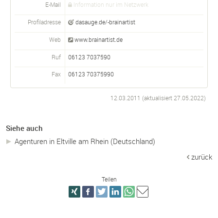
E-Mail
Information nur im Netzwerk
Profiladresse
dasauge.de/-brainartist
Web
www.brainartist.de
Ruf
06123 7037590
Fax
06123 70375990
12.03.2011 (aktualisiert
27.05.2022
)
Siehe auch
Agenturen in Eltville am Rhein (Deutschland)
zurück
Teilen