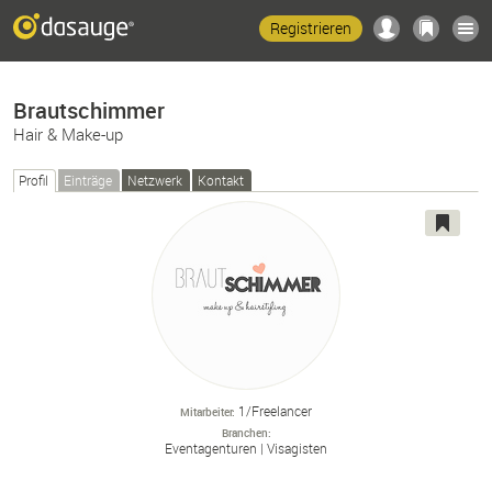
Registrieren
Brautschimmer
Hair & Make-up
Profil
Einträge
Netzwerk
Kontakt
1/Freelancer
Mitarbeiter
Branchen
Eventagenturen
Visagisten