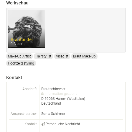
Werkschau
Brautbilder
9 Bilder
Make-Up Artist
Hairstylist
Visagist
Braut Make-Up
Hochzeitsstyling
Kontakt
Anschrift
Brautschimmer
Information gesperrt
D-
59063
Hamm (Westfalen)
Deutschland
Ansprechpartner
Sonia Schirmer
Kontakt
Persönliche Nachricht