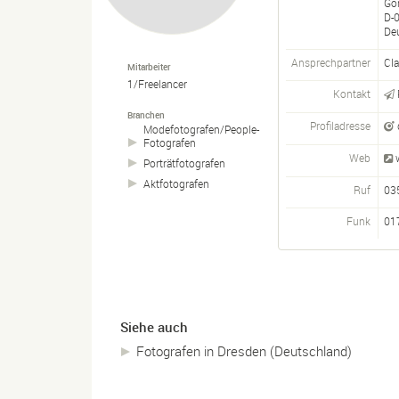
Gör
D-
De
Ansprechpartner
Cla
Mitarbeiter
1/Freelancer
Kontakt
Branchen
Profiladresse
Modefotografen/
People-
Fotografen
Web
Porträtfotografen
Aktfotografen
Ruf
03
Funk
01
Siehe auch
Fotografen in Dresden (Deutschland)