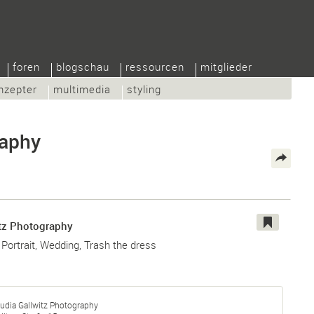
foren
blogschau
ressourcen
mitglieder
nzepter
multimedia
styling
raphy
itz Photography
 Portrait, Wedding, Trash the dress
udia Gallwitz Photography