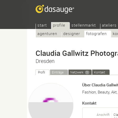
start
profile
stellenmarkt
ateliers
agenturen
designer
fotografen
ko
Claudia Gallwitz Photog
Dresden
Profil
Einträge
Netzwerk
Kontakt
1
Über Claudia Gallw
Fashion, Beauty, Akt,
Kontakt
Anschrift
Cla