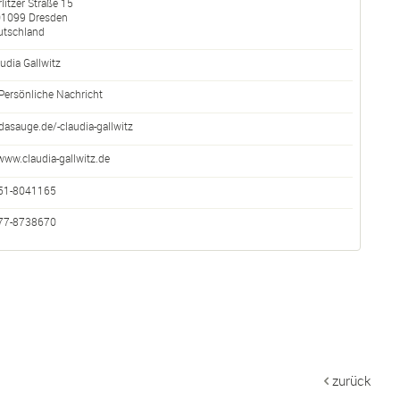
litzer Straße 15
01099
Dresden
utschland
udia Gallwitz
Persönliche Nachricht
dasauge.de/-claudia-gallwitz
www.claudia-gallwitz.de
51-8041165
77-8738670
zurück