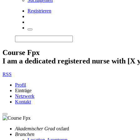
Suchagenten
Registrieren
Course Fpx
I am a dedicated registered nurse with [X ye
RSS
Profil
Einträge
Netzwerk
Kontakt
Akademischer Grad
oxfard
Branchen
Location-
Agenturen