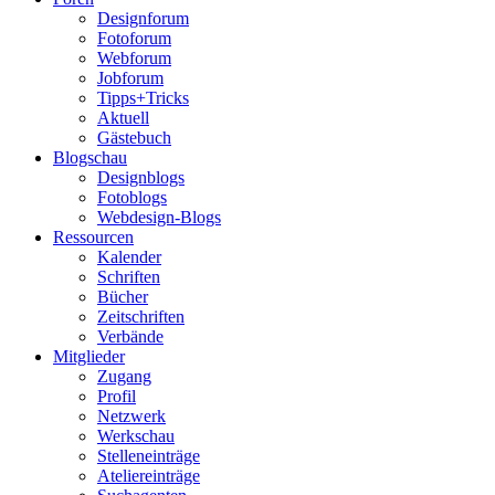
Designforum
Fotoforum
Webforum
Jobforum
Tipps+Tricks
Aktuell
Gästebuch
Blogschau
Designblogs
Fotoblogs
Webdesign-Blogs
Ressourcen
Kalender
Schriften
Bücher
Zeitschriften
Verbände
Mitglieder
Zugang
Profil
Netzwerk
Werkschau
Stelleneinträge
Ateliereinträge