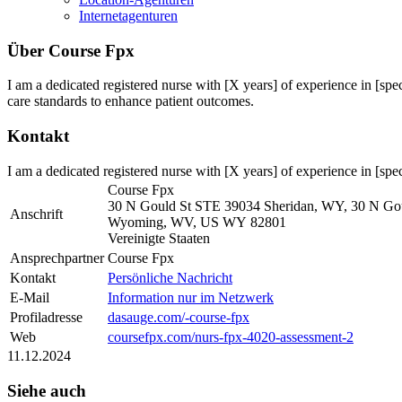
Internetagenturen
Über Course Fpx
I am a dedicated registered nurse with [X years] of experience in [spec
care standards to enhance patient outcomes.
Kontakt
I am a dedicated registered nurse with [X years] of experience in [speci
Course Fpx
30 N Gould St STE 39034 Sheridan, WY, 30 N Go
Anschrift
Wyoming, WV, US
WY
82801
Vereinigte Staaten
Ansprechpartner
Course
Fpx
Kontakt
Persönliche Nachricht
E-Mail
Information nur im Netzwerk
Profiladresse
dasauge.com/-course-fpx
Web
coursefpx.com/nurs-fpx-4020-assessment-2
11.12.2024
Siehe auch