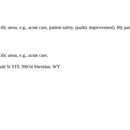
ific areas, e.g., acute care, patient safety, quality improvement]. My pa
fic areas, e.g., acute care,
uld St STE 39034 Sheridan, WY