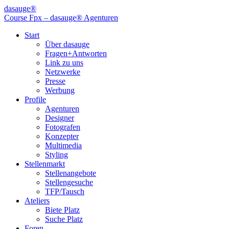
dasauge®
Course Fpx – dasauge® Agenturen
Start
Über dasauge
Fragen+Antworten
Link zu uns
Netzwerke
Presse
Werbung
Profile
Agenturen
Designer
Fotografen
Konzepter
Multimedia
Styling
Stellenmarkt
Stellenangebote
Stellengesuche
TFP/Tausch
Ateliers
Biete Platz
Suche Platz
Foren