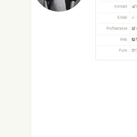
Kontakt
E-Mail
I
Profiladresse
Web
Funk
01