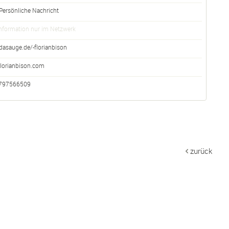
Persönliche Nachricht
nformation nur im Netzwerk
dasauge.de/-florianbison
florianbison.com
797566509
zurück