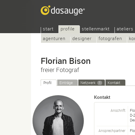
start
profile
stellenmarkt
ateliers
agenturen
designer
fotografen
ko
Florian Bison
freier Fotograf
Profil
Einträge
Netzwerk
Kontakt
1
Kontakt
Anschrift
Flo
D-
De
Ansprechpartner
Flo