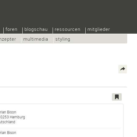
foren
blogschau
ressourcen
mitglieder
nzepter
multimedia
styling
rian Bison
20253
Hamburg
utschland
rian
Bison