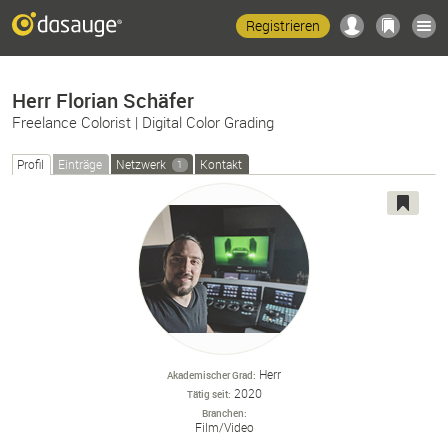
Registrieren
Herr Florian Schäfer
Freelance Colorist | Digital Color Grading
Profil
Einträge
Netzwerk
Kontakt
1
Herr
Akademischer Grad
2020
Tätig seit
Branchen
Film/
Video