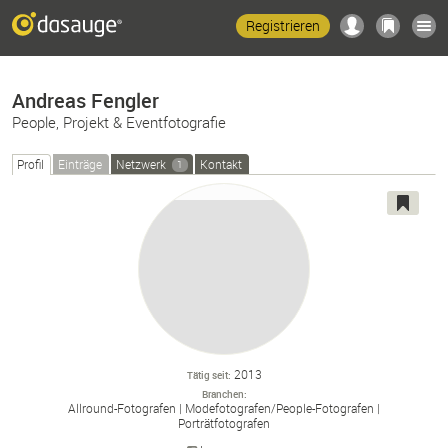
Registrieren
Andreas Fengler
People, Projekt & Eventfotografie
Profil
Einträge
Netzwerk
Kontakt
1
2013
Tätig seit
Branchen
Allround-
Fotografen
Modefotografen/
People-
Fotografen
Porträtfotografen