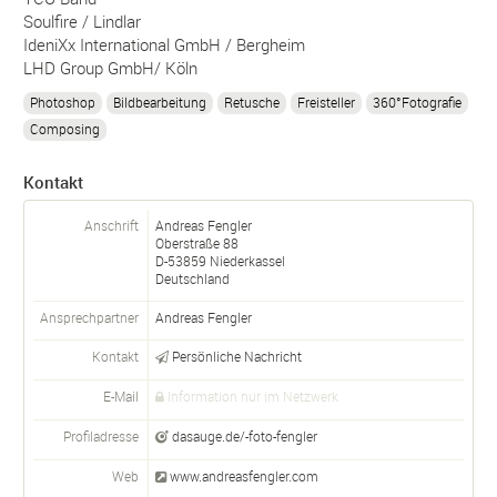
Soulfire / Lindlar
IdeniXx International GmbH / Bergheim
LHD Group GmbH/ Köln
Photoshop
Bildbearbeitung
Retusche
Freisteller
360°Fotografie
Composing
Kontakt
Anschrift
Andreas Fengler
Oberstraße 88
D-
53859
Niederkassel
Deutschland
Ansprechpartner
Andreas
Fengler
Kontakt
Persönliche Nachricht
E-Mail
Information nur im Netzwerk
Profiladresse
dasauge.de/-foto-fengler
Web
www.andreasfengler.com