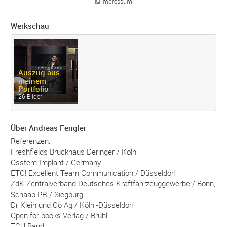
Impressum
Werkschau
Auszug aus
meinem
Portfolio
26 Bilder
Über Andreas Fengler
Referenzen:
Freshfields Bruckhaus Deringer / Köln
Osstem Implant / Germany
ETC! Excellent Team Communication / Düsseldorf
ZdK Zentralverband Deutsches Kraftfahrzeuggewerbe / Bonn,
Schaab PR / Siegburg
Dr Klein und Co Ag / Köln -Düsseldorf
Open for books Verlag / Brühl
TCU Band