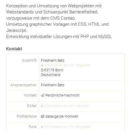
Konzeption und Umsetzung von Webprojekten mit
Webstandards und Schwerpunkt Barrierefreiheit,
vorzugsweise mit dem CMS Contao.
Umsetzung graphischer Vorlagen mit CSS, HTML und
Javascript.
Entwicklung individueller Lösungen mit PHP und MySQL
Kontakt
Anschrift
Friedhelm Betz
Information nur für Mitglieder
D-
53179
Bonn
Deutschland
Ansprechpartner
Friedhelm
Betz
Kontakt
Persönliche Nachricht
E-Mail
Information nur im Netzwerk
Profiladresse
dasauge.de/-holliwell
Funk
Information nur für Mitglieder