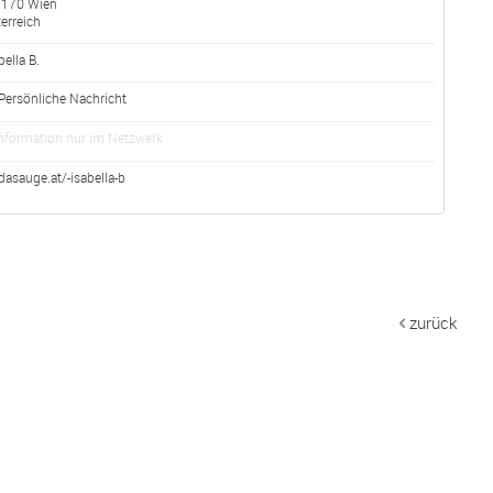
1170
Wien
erreich
bella
B.
Persönliche Nachricht
nformation nur im Netzwerk
dasauge.at/-isabella-b
zurück