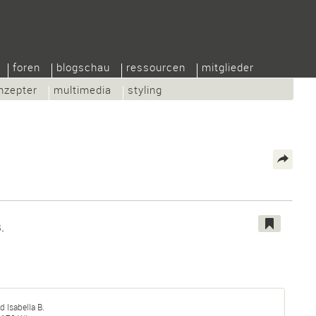
foren
blogschau
ressourcen
mitglieder
nzepter
multimedia
styling
.
 Isabella B.