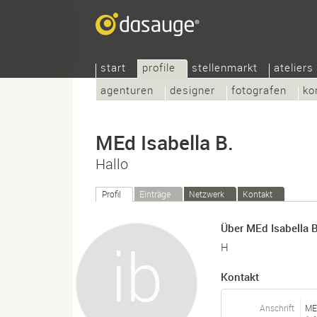
start
profile
stellenmarkt
ateliers
agenturen
designer
fotografen
ko
MEd Isabella B.
Hallo
Profil
Einträge
Netzwerk
Kontakt
Über MEd Isabella B
H
Kontakt
Anschrift
MEd