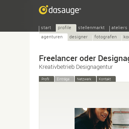
start
profile
stellenmarkt
ateliers
agenturen
designer
fotografen
ko
Freelancer oder Designa
Kreativbetrieb Designagentur
Profil
Einträge
Netzwerk
Kontakt