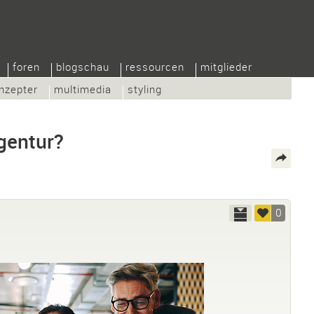
foren
blogschau
ressourcen
mitglieder
nzepter
multimedia
styling
gentur?
0