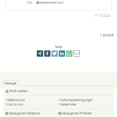
Web
laviewsmart.com
11.10.2023
zurück
Teilen
dasauge
Profil melden
Datenschutz
Nutzungsbedingungen
Link zu uns
Seitenindex
dasauge bei Facebook
dasauge bei Pinterest