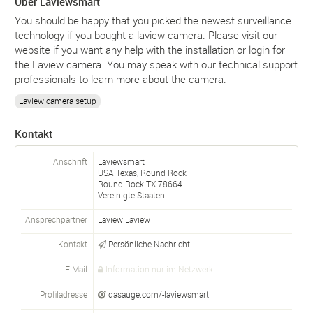
Über Laviewsmart
You should be happy that you picked the newest surveillance
technology if you bought a laview camera. Please visit our
website if you want any help with the installation or login for
the Laview camera. You may speak with our technical support
professionals to learn more about the camera.
Laview camera setup
Kontakt
Anschrift
Laviewsmart
USA Texas, Round Rock
Round Rock
TX
78664
Vereinigte Staaten
Ansprechpartner
Laview Laview
Kontakt
Persönliche Nachricht
E-Mail
Information nur im Netzwerk
Profiladresse
dasauge.com/-laviewsmart