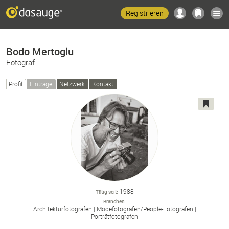
Registrieren
Bodo Mertoglu
Fotograf
Profil
Einträge
Netzwerk
Kontakt
1988
Tätig seit
Branchen
Architekturfotografen
Modefotografen/
People-
Fotografen
Porträtfotografen