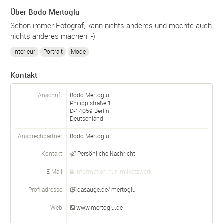
Über Bodo Mertoglu
Schon immer Fotograf, kann nichts anderes und möchte auch
nichts anderes machen :-)
Interieur
Portrait
Mode
Kontakt
Anschrift
Bodo Mertoglu
Philippistraße 1
D-
14059
Berlin
Deutschland
Ansprechpartner
Bodo
Mertoglu
Kontakt
Persönliche Nachricht
E-Mail
Information nur im Netzwerk
Profiladresse
dasauge.de/-mertoglu
Web
www.mertoglu.de