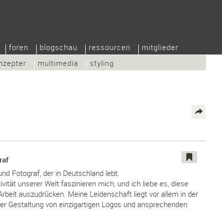
foren
blogschau
ressourcen
mitglieder
nzepter
multimedia
styling
raf
und Fotograf, der in Deutschland lebt.
tivität unserer Welt faszinieren mich, und ich liebe es, diese
Arbeit auszudrücken. Meine Leidenschaft liegt vor allem in der
der Gestaltung von einzigartigen Logos und ansprechenden