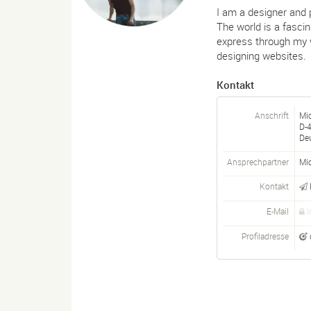
I am a designer and 
The world is a fascin
express through my w
designing websites.
Kontakt
Anschrift
Mic
D-
De
Ansprechpartner
Mi
Kontakt
E-Mail
I
Profiladresse