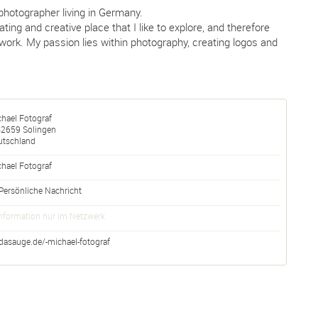
photographer living in Germany.
ating and creative place that I like to explore, and therefore
ork. My passion lies within photography, creating logos and
hael Fotograf
42659
Solingen
utschland
chael
Fotograf
Persönliche Nachricht
nformation nur im Netzwerk
dasauge.de/-michael-fotograf