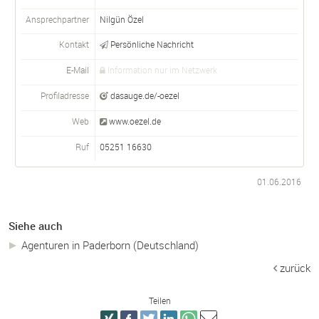
Ansprechpartner
Nilgün Özel
Kontakt
Persönliche Nachricht
E-Mail
Information nur im Netzwerk
Profiladresse
dasauge.de/-oezel
Web
www.oezel.de
Ruf
05251 16630
01.06.2016
Siehe auch
Agenturen in Paderborn (Deutschland)
zurück
Teilen