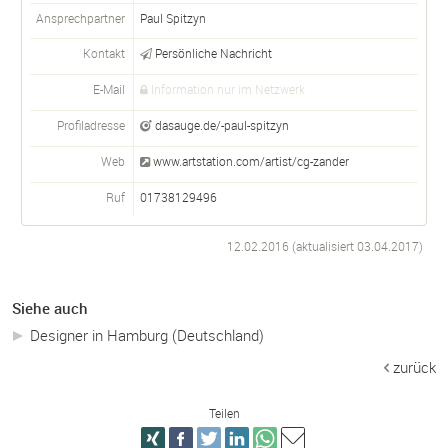
Ansprechpartner
Paul
Spitzyn
Kontakt
Persönliche Nachricht
E-Mail
Information nur im Netzwerk
Profiladresse
dasauge.de/-paul-spitzyn
Web
www.artstation.com/artist/cg-zander
Ruf
01738129496
12.02.2016 (aktualisiert
03.04.2017
)
Siehe auch
Designer in Hamburg (Deutschland)
zurück
Teilen