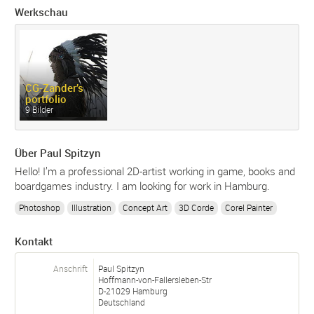
Werkschau
CG-
Zander’s
portfolio
9 Bilder
Über Paul Spitzyn
Hello! I’m a professional 2D-artist working in game, books and
boardgames industry. I am looking for work in Hamburg.
Photoshop
Illustration
Concept Art
3D Corde
Corel Painter
Kontakt
Anschrift
Paul Spitzyn
Hoffmann-von-Fallersleben-Str
D-
21029
Hamburg
Deutschland