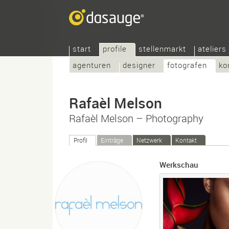
start
profile
stellenmarkt
ateliers
agenturen
designer
fotografen
ko
Rafaèl Melson
Rafaèl Melson – Photography
Profil
Einträge
Netzwerk
Kontakt
Werkschau