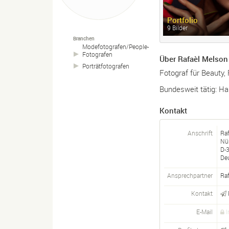
Portfolio
9 Bilder
Branchen
Modefotografen/
People-
Fotografen
Über Rafaèl Melson
Porträtfotografen
Fotograf für Beauty,
Bundesweit tätig: Ha
Kontakt
Anschrift
Ra
Nü
D-
De
Ansprechpartner
Raf
Kontakt
E-Mail
I