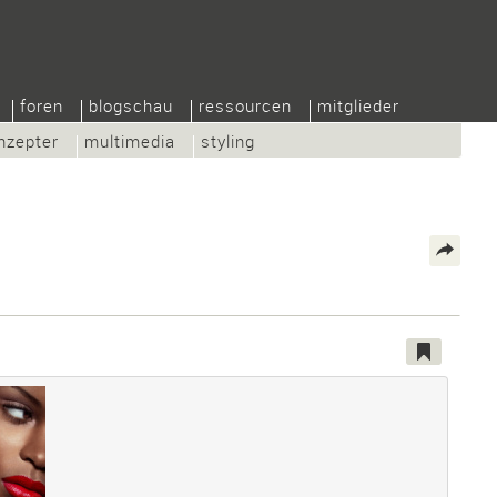
foren
blogschau
ressourcen
mitglieder
nzepter
multimedia
styling