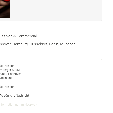
 Fashion & Commercial.
nnover, Hamburg, Düsseldorf, Berlin, München.
faèl Melson
rnberger Straße 1
30880
Hannover
utschland
aèl
Melson
Persönliche Nachricht
nformation nur im Netzwerk