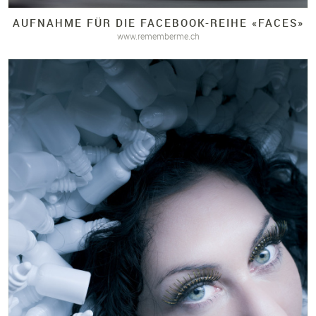
AUFNAHME FÜR DIE FACEBOOK-
REIHE «FACES»
www.rememberme.ch