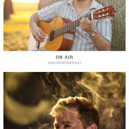
ON AIR
www.rememberme.ch