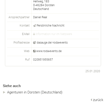
Hellweg, 183
D-
46284
Dorsten
Deutschland
Ansprechpartner
Daniel Real
Kontakt
Persönliche Nachricht
E-Mail
Information nur im Netzwerk
Profiladresse
dasauge.de/-roda-events
Web
www.roda-events.de
Ruf
020951955657
25.01.2020
Siehe auch
Agenturen in Dorsten (Deutschland)
zurück