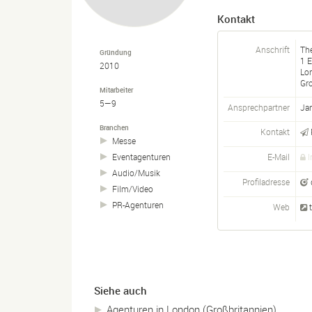
Kontakt
Anschrift
The
Gründung
1 E
2010
Lo
Gr
Mitarbeiter
5—9
Ansprechpartner
Ja
Branchen
Kontakt
Messe
E-Mail
I
Eventagenturen
Audio/
Musik
Profiladresse
Film/
Video
PR-
Agenturen
Web
Siehe auch
Agenturen in London (Großbritannien)