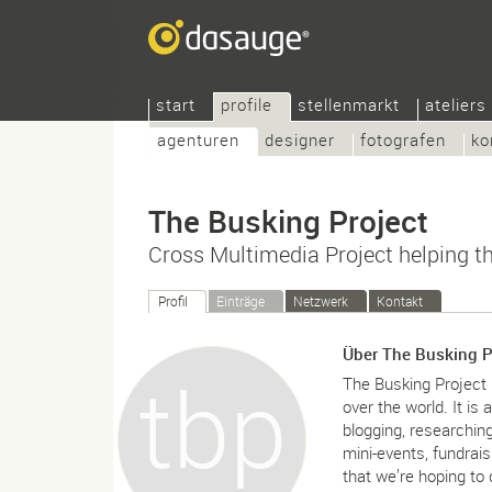
start
profile
stellenmarkt
ateliers
agenturen
designer
fotografen
ko
The Busking Project
Cross Multimedia Project helping th
Profil
Einträge
Netzwerk
Kontakt
Über The Busking P
The Busking Project i
over the world. It is 
blogging, researching
mini-events, fundrais
that we’re hoping to 