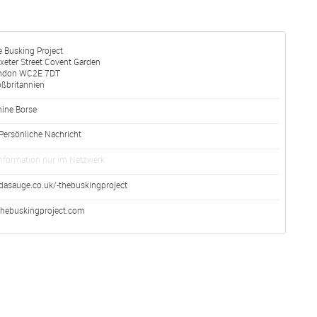
 Busking Project
xeter Street Covent Garden
ndon
WC2E 7DT
oßbritannien
nine Borse
Persönliche Nachricht
nformation nur im Netzwerk
dasauge.co.uk/-thebuskingproject
thebuskingproject.com