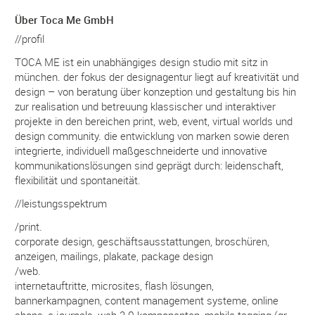
Über Toca Me GmbH
//profil
TOCA ME ist ein unabhängiges design studio mit sitz in
münchen. der fokus der designagentur liegt auf kreativität und
design – von beratung über konzeption und gestaltung bis hin
zur realisation und betreuung klassischer und interaktiver
projekte in den bereichen print, web, event, virtual worlds und
design community. die entwicklung von marken sowie deren
integrierte, individuell maßgeschneiderte und innovative
kommunikationslösungen sind geprägt durch: leidenschaft,
flexibilität und spontaneität.
//leistungsspektrum
/print.
corporate design, geschäftsausstattungen, broschüren,
anzeigen, mailings, plakate, package design
/web.
internetauftritte, microsites, flash lösungen,
bannerkampagnen, content management systeme, online
shops, e-journals, web 2.0 komponenten, mobile tagging (qr