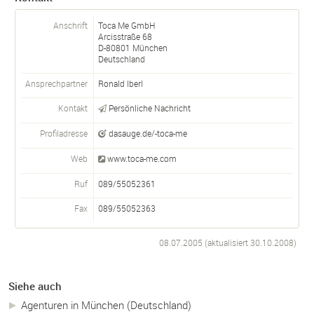
Anschrift
Toca Me GmbH
Arcisstraße 68
D-
80801
München
Deutschland
Ansprechpartner
Ronald Iberl
Kontakt
Persönliche Nachricht
Profiladresse
dasauge.de/-toca-me
Web
www.toca-me.com
Ruf
089/55052361
Fax
089/55052363
08.07.2005 (aktualisiert
30.10.2008
)
Siehe auch
Agenturen in München (Deutschland)