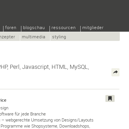
foren
blogschau
ressourcen
mitglieder
nzepter
multimedia
styling
P, Perl, Javascript, HTML, MySQL,
ice
esign
ftware für jede Branche
 – webgerechte Umsetzung von Designs/Layouts
t Programme wie Shopsysteme, Downloadshops,