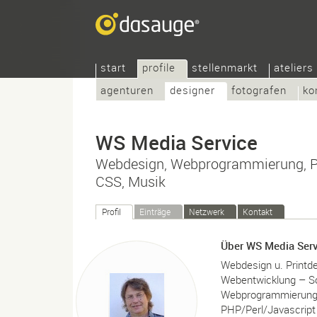
start
profile
stellenmarkt
ateliers
agenturen
designer
fotografen
ko
WS Media Service
Webdesign, Webprogrammierung, PH
CSS, Musik
Profil
Einträge
Netzwerk
Kontakt
Über WS Media Serv
Webdesign u. Printd
Webentwicklung – So
Webprogrammierung
PHP/Perl/Javascrip