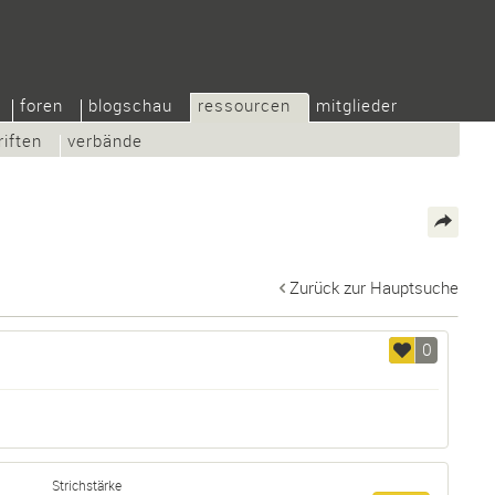
foren
blogschau
ressourcen
mitglieder
riften
verbände
Zurück zur Hauptsuche
0
Strichstärke