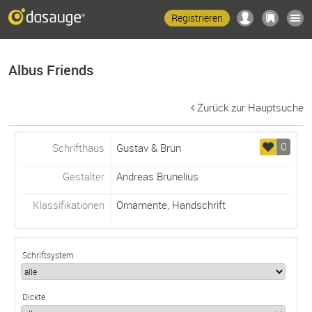
Registrieren
Albus Friends
Zurück zur Hauptsuche
0
Schrifthaus
Gustav & Brun
Gestalter
Andreas Brunelius
Klassifikationen
Ornamente
,
Handschrift
Schriftsystem
Dickte