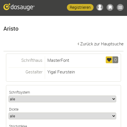
Registrieren
Aristo
Zurück zur Hauptsuche
0
Schrifthaus
MasterFont
Gestalter
Yigal Feurstein
Schriftsystem
Dickte
Strichstärke