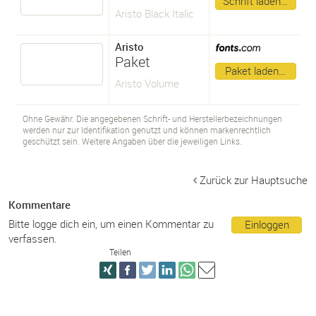
Schrift laden…
Aristo Black Italic
Aristo
Paket
Paket laden…
Aristo Volume
Ohne Gewähr. Die angegebenen Schrift- und Herstellerbezeichnungen
werden nur zur Identifikation genutzt und können markenrechtlich
geschützt sein. Weitere Angaben über die jeweiligen Links.
Zurück zur Hauptsuche
Kommentare
Bitte logge dich ein, um einen Kommentar zu
Einloggen
verfassen.
Teilen