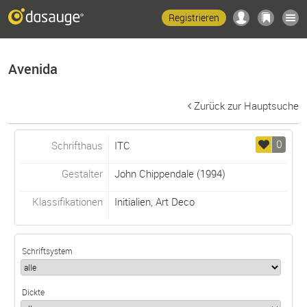
Registrieren
Avenida
Zurück zur Hauptsuche
0
Schrifthaus
ITC
Gestalter
John Chippendale
(1994)
Klassifikationen
Initialien
,
Art Deco
Schriftsystem
Dickte