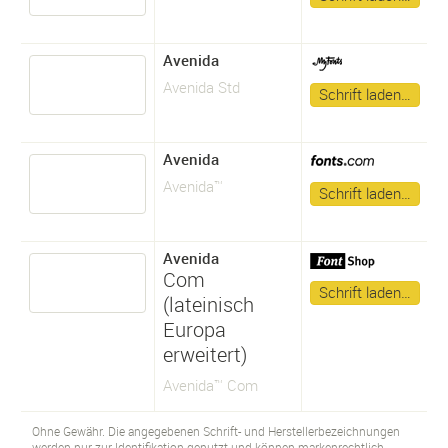
Avenida
Avenida Std
Schrift laden…
Avenida
Avenida™
Schrift laden…
Avenida
Com
Schrift laden…
(lateinisch
Europa
erweitert)
Avenida™ Com
Ohne Gewähr. Die angegebenen Schrift- und Herstellerbezeichnungen
werden nur zur Identifikation genutzt und können markenrechtlich