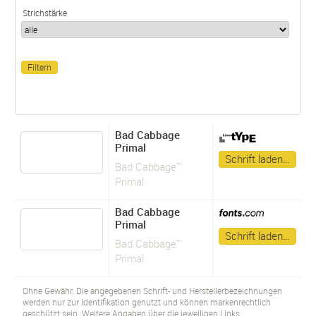
Strichstärke
Bad Cabbage
Primal
Schrift laden…
Bad Cabbage™
Primal
Bad Cabbage
Primal
Schrift laden…
Bad Cabbage™
Primal
Ohne Gewähr. Die angegebenen Schrift- und Herstellerbezeichnungen
werden nur zur Identifikation genutzt und können markenrechtlich
geschützt sein. Weitere Angaben über die jeweiligen Links.