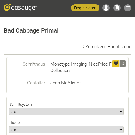
Registrieren
Bad Cabbage Primal
Zurück zur Hauptsuche
0
Schrifthaus
Monotype Imaging, NicePrice Font
Collection
Gestalter
Jean McAllister
Schriftsystem
Dickte