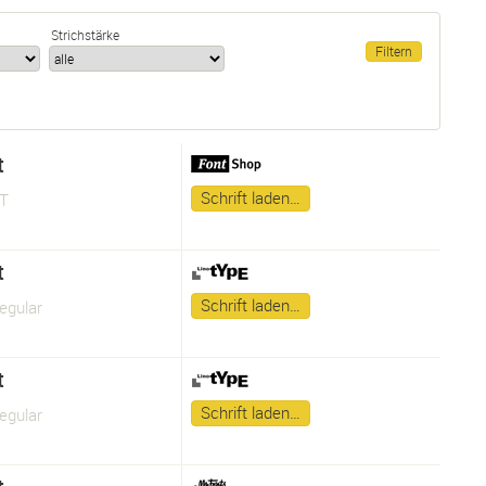
Strichstärke
t
Schrift laden…
OT
t
Schrift laden…
egular
t
Schrift laden…
egular