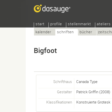
start
profile
stellenmarkt
ateliers
kalender
schriften
bücher
zeitsch
Bigfoot
Schrifthaus
Canada Type
Gestalter
Patrick Griffin
(2008)
Klassifikationen
Konstruierte Grotesk