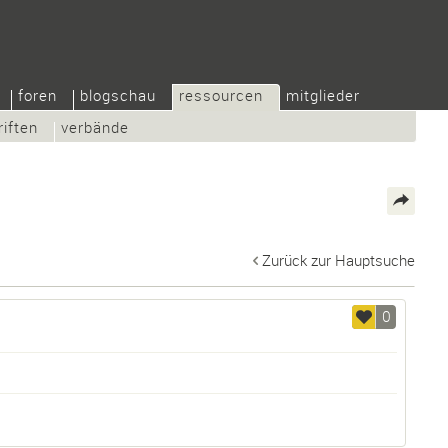
foren
blogschau
ressourcen
mitglieder
riften
verbände
Zurück zur Hauptsuche
0