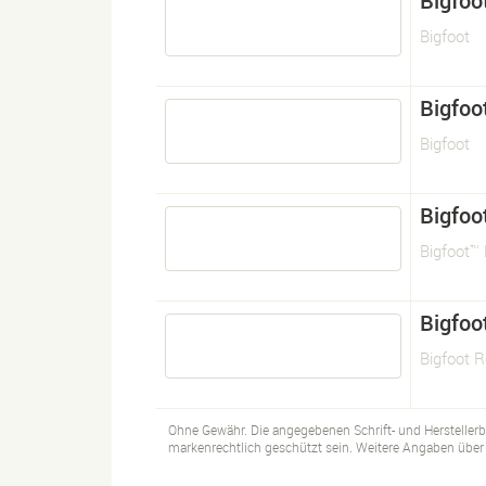
Bigfoo
Bigfoot
Bigfoo
Bigfoot
Bigfoo
Bigfoot™ 
Bigfoo
Bigfoot R
Ohne Gewähr. Die angegebenen Schrift- und Hersteller
markenrechtlich geschützt sein. Weitere Angaben über d