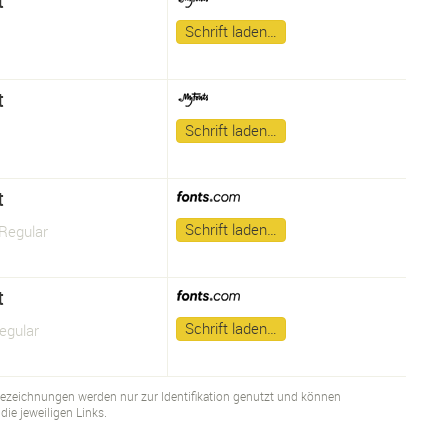
t
Schrift laden…
t
Schrift laden…
t
Schrift laden…
Regular
t
Schrift laden…
egular
bezeichnungen werden nur zur Identifikation genutzt und können
ie jeweiligen Links.